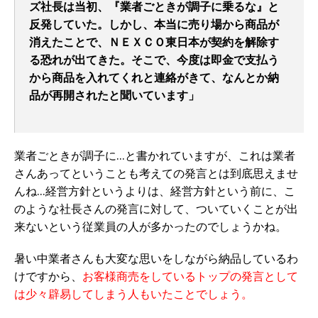
ズ社長は当初、『業者ごときが調子に乗るな』と
反発していた。しかし、本当に売り場から商品が
消えたことで、ＮＥＸＣＯ東日本が契約を解除す
る恐れが出てきた。そこで、今度は即金で支払う
から商品を入れてくれと連絡がきて、なんとか納
品が再開されたと聞いています」
業者ごときが調子に…と書かれていますが、これは業者
さんあってということも考えての発言とは到底思えませ
んね…経営方針というよりは、経営方針という前に、こ
のような社長さんの発言に対して、ついていくことが出
来ないという従業員の人が多かったのでしょうかね。
暑い中業者さんも大変な思いをしながら納品しているわ
けですから、
お客様商売をしているトップの発言として
は少々辟易してしまう人もいたことでしょう。