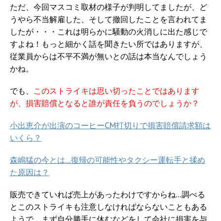
ただ、今回マスコミ取材の様子が判明してましたが、ど
うやら不当解雇した、そして撤回したことを言われてま
したが・・・これは明らかに騒動の火消しに出た感じで
すよね！もっと細かく話を聞きたい所ではありますが、
従業員からは不平不満が無いとの話は本当なんでしょう
かね。
でも、
このストライキは思い切ったことではあります
が、損害賠償となると誰が責任を負うのでしょうか？
小出恵介が出演のコーヒーCM打切りで損害賠償請求額は
いくら？
森嶋猛の今とは…復帰の可能性やタクシー運転手と揉め
た原因は？
販売できていれば売上があったわけですからね…調べる
とこのストライキも注意しなければならないこともある
ようで、まず自分勝手に休むなどをして会社に損害を与