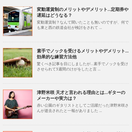
変動運賃制のメリットやデメリット…定期券や
遅延はどうなる？
変動運賃制？なんて聞いたことも無いのですが、何で
も東と西の鉄道会社が検討をされて ...
素手でノックを受けるメリットやデメリット…
効果的な練習方法他
驚くべき記事を目にしましたが…素手でノックを受け
させられて3週間のけがをしたと言 ...
津野米咲 天才と言われる理由とは…ギターの
メーカーや実力は？
赤い公園のギタリストとしてご活躍だった津野米咲さ
んが逝去されたと一報がありました ...