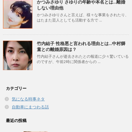
かつみさゆり さゆりの年齢や本名とは…離婚
しない理由他
かつみさゆりさんと言えば、様々な事業をされたり、
はたまた芸人としても活動する方で ...
竹内結子 性格悪と言われる理由とは…中村獅
童との離婚原因は？
竹内結子さんが逝去されたとの報道に少々驚いている
のですが、午前2時に関係者からの ...
カテゴリー
気になる時事ネタ
自動車にまつわる話
最近の投稿