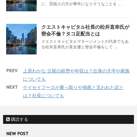
に、芸能人の方が事件になりそうなことを ...
クエストキャピタル社長の松井直幸氏が
密会不倫？タコ足配当とは
クエストキャピタルマネージメントの代表でもあ
る松井直幸氏が某女優と密会不倫をして ...
PREV
上原わかな 父親の経歴や年収は？出身の大学や家族
についても
NEXT
ケイセイフーズが乗っ取りや倒産と言われた訳と
は？社長についても
購読する
NEW POST