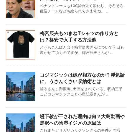
ペナントレースも100試合近く消化し、そろそろ
優勝チームなども絞られてきますね。 ...
梅宮辰夫ものまねTシャツの作り方と
は？格安で入手する方法他
どうもこんばんは！梅宮辰夫さんについて今日も
書かせて頂くのですが、梅宮辰夫さんが ...
コジマジックは嫁が相方なのか？浮気話
に、うさんくさい収納術とは
踊るさんま御殿!!に出演をされている、収納王子
ことコジマジックこと小島弘章さんが ...
堤下敦が干された理由は何？大島動画や
黒沢への陰湿イジメの原因は
これまたガリガリガリクソンさんの事件と同様