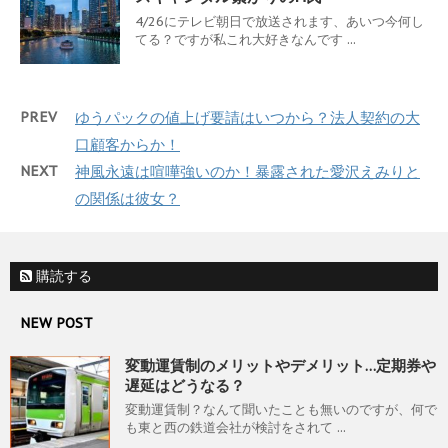
4/26にテレビ朝日で放送されます、あいつ今何し
てる？ですが私これ大好きなんです ...
PREV
ゆうパックの値上げ要請はいつから？法人契約の大
口顧客からか！
NEXT
神風永遠は喧嘩強いのか！暴露された愛沢えみりと
の関係は彼女？
購読する
NEW POST
変動運賃制のメリットやデメリット…定期券や
遅延はどうなる？
変動運賃制？なんて聞いたことも無いのですが、何で
も東と西の鉄道会社が検討をされて ...