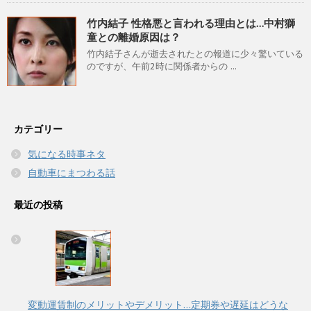
竹内結子 性格悪と言われる理由とは…中村獅
童との離婚原因は？
竹内結子さんが逝去されたとの報道に少々驚いている
のですが、午前2時に関係者からの ...
カテゴリー
気になる時事ネタ
自動車にまつわる話
最近の投稿
変動運賃制のメリットやデメリット…定期券や遅延はどうな