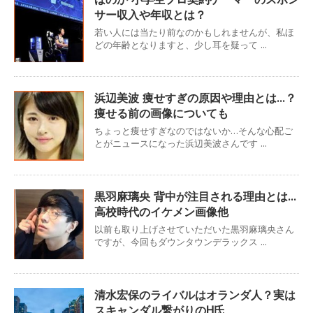
サー収入や年収とは？
若い人には当たり前なのかもしれませんが、私ほ
どの年齢となりますと、少し耳を疑って ...
浜辺美波 痩せすぎの原因や理由とは…？
痩せる前の画像についても
ちょっと痩せすぎなのではないか…そんな心配ご
とがニュースになった浜辺美波さんです ...
黒羽麻璃央 背中が注目される理由とは…
高校時代のイケメン画像他
以前も取り上げさせていただいた黒羽麻璃央さん
ですが、今回もダウンタウンデラックス ...
清水宏保のライバルはオランダ人？実は
スキャンダル繋がりのH氏