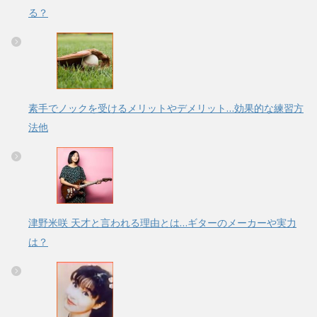
る？
素手でノックを受けるメリットやデメリット…効果的な練習方
法他
津野米咲 天才と言われる理由とは…ギターのメーカーや実力
は？