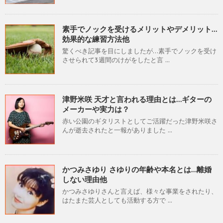
素手でノックを受けるメリットやデメリット…
効果的な練習方法他
驚くべき記事を目にしましたが…素手でノックを受け
させられて3週間のけがをしたと言 ...
津野米咲 天才と言われる理由とは…ギターの
メーカーや実力は？
赤い公園のギタリストとしてご活躍だった津野米咲さ
んが逝去されたと一報がありました ...
かつみさゆり さゆりの年齢や本名とは…離婚
しない理由他
かつみさゆりさんと言えば、様々な事業をされたり、
はたまた芸人としても活動する方で ...