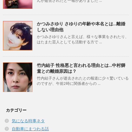
んが逝去されたと一報がありました ...
かつみさゆり さゆりの年齢や本名とは…離婚
しない理由他
かつみさゆりさんと言えば、様々な事業をされたり、
はたまた芸人としても活動する方で ...
竹内結子 性格悪と言われる理由とは…中村獅
童との離婚原因は？
竹内結子さんが逝去されたとの報道に少々驚いている
のですが、午前2時に関係者からの ...
カテゴリー
気になる時事ネタ
自動車にまつわる話