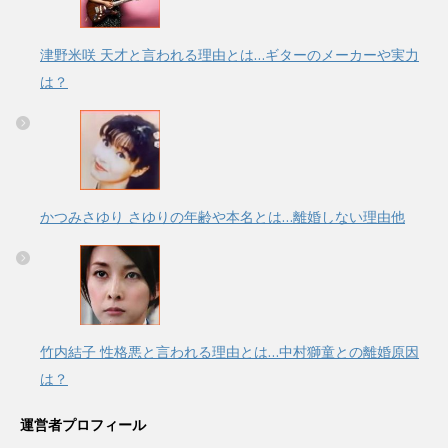
津野米咲 天才と言われる理由とは…ギターのメーカーや実力
は？
かつみさゆり さゆりの年齢や本名とは…離婚しない理由他
竹内結子 性格悪と言われる理由とは…中村獅童との離婚原因
は？
運営者プロフィール