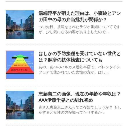
溝端淳平が消えた理由は、小森純とアン
ガ田中の母の弁当批判が関係か？
つい先日、放送をされたラジオ番組についてです
が、少し気になる内容がありましたので ...
はしかの予防接種を受けていない世代と
は？麻疹の抗体検査についても
あの、あべのハルカス近鉄本店で、バレンタイン
フェアで働かれていた女性の方が、はし ...
恵藤憲二の画像、現在の年齢や年収は？
AAA伊藤千晃との馴れ初め
皆さん恵藤憲二さんってご存知でしょうか？ もし
かすると女性の方が知ってたりするか ...