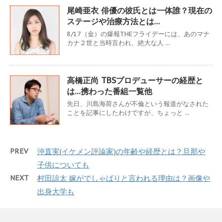
尾崎亜衣 俳優の彼氏とは一体誰？現在の
ステージや治療方法とは…
8/17（金）の爆報THEフライデーには、あのマナ
カナ２世と当時言われ、絶大な人 ...
高橋正尚 TBSプロデューサーの経歴と
は…携わった番組一覧他
先日、川島海荷さんが不倫という報道がなされた
ことを記事にしたわけですが、ちょっと ...
PREV
沖直実(イケメン評論家)の年齢や経歴とは？旦那や
子供についても
NEXT
村田諒太 嫁がでしゃばりと言われる理由は？画像や
出身大学も