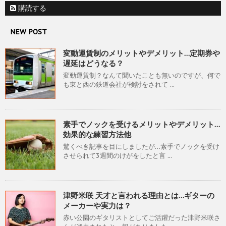
購読する
NEW POST
変動運賃制のメリットやデメリット…定期券や
遅延はどうなる？
変動運賃制？なんて聞いたことも無いのですが、何で
も東と西の鉄道会社が検討をされて ...
素手でノックを受けるメリットやデメリット…
効果的な練習方法他
驚くべき記事を目にしましたが…素手でノックを受け
させられて3週間のけがをしたと言 ...
津野米咲 天才と言われる理由とは…ギターの
メーカーや実力は？
赤い公園のギタリストとしてご活躍だった津野米咲さ