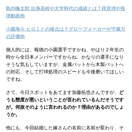
島内颯太郎 出身高校や大学時代の成績とは？得意球や投
球動画他
小園海斗 ヒロミとの接点は？グローブメーカーや守備力
の評価他
個人的には、報徳の小園選手ですかね、やはり２年生の
時から全日本メンバーですからね、かなりの選手になり
そうな気もしていますが、金属バットから木製バットへ
の対応、そして打球処理のスピードも今後磨いてほしい
ですね。
さて、今日スポットをあてます加藤拓也さんですが、
ど
うも態度が悪いということが言われているんだそうです
が。何故そのように言われるのか？理由があるのでしょ
うか。
他にも、今回結婚した嫁さんの名前に名前が変わり、そ