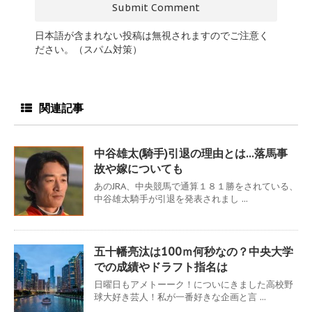
日本語が含まれない投稿は無視されますのでご注意く
ださい。（スパム対策）
関連記事
中谷雄太(騎手)引退の理由とは…落馬事
故や嫁についても
あのJRA、中央競馬で通算１８１勝をされている、
中谷雄太騎手が引退を発表されまし ...
五十幡亮汰は100ｍ何秒なの？中央大学
での成績やドラフト指名は
日曜日もアメトーーク！についにきました高校野
球大好き芸人！私が一番好きな企画と言 ...