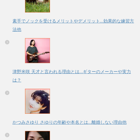
素手でノックを受けるメリットやデメリット…効果的な練習方
法他
津野米咲 天才と言われる理由とは…ギターのメーカーや実力
は？
かつみさゆり さゆりの年齢や本名とは…離婚しない理由他