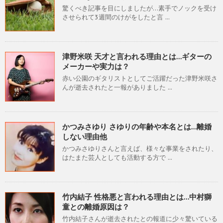
驚くべき記事を目にしましたが…素手でノックを受け
させられて3週間のけがをしたと言 ...
津野米咲 天才と言われる理由とは…ギターの
メーカーや実力は？
赤い公園のギタリストとしてご活躍だった津野米咲さ
んが逝去されたと一報がありました ...
かつみさゆり さゆりの年齢や本名とは…離婚
しない理由他
かつみさゆりさんと言えば、様々な事業をされたり、
はたまた芸人としても活動する方で ...
竹内結子 性格悪と言われる理由とは…中村獅
童との離婚原因は？
竹内結子さんが逝去されたとの報道に少々驚いている