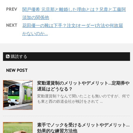
PREV
関戸優希 元旦那と離婚した理由とは？兄貴と工藤阿
須加の関係他
NEXT
花田優一の靴は下手？注文(オーダー)方法や何故届
かないのか…
購読する
NEW POST
変動運賃制のメリットやデメリット…定期券や
遅延はどうなる？
変動運賃制？なんて聞いたことも無いのですが、何で
も東と西の鉄道会社が検討をされて ...
素手でノックを受けるメリットやデメリット…
効果的な練習方法他