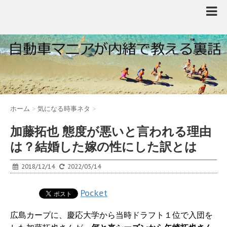
ホーム
>
気になる時事ネタ
>
加藤拓也 態度が悪いと言われる理由
は？結婚した嫁の性にした訳とは
2018/12/14
2022/05/14
Pocket
広島カープに、慶応大学から当時ドラフト１位で入団を