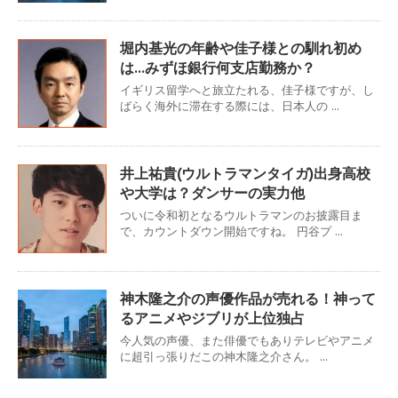
堀内基光の年齢や佳子様との馴れ初め
は…みずほ銀行何支店勤務か？
イギリス留学へと旅立たれる、佳子様ですが、し
ばらく海外に滞在する際には、日本人の ...
井上祐貴(ウルトラマンタイガ)出身高校
や大学は？ダンサーの実力他
ついに令和初となるウルトラマンのお披露目ま
で、カウントダウン開始ですね。 円谷プ ...
神木隆之介の声優作品が売れる！神って
るアニメやジブリが上位独占
今人気の声優、また俳優でもありテレビやアニメ
に超引っ張りだこの神木隆之介さん。 ...