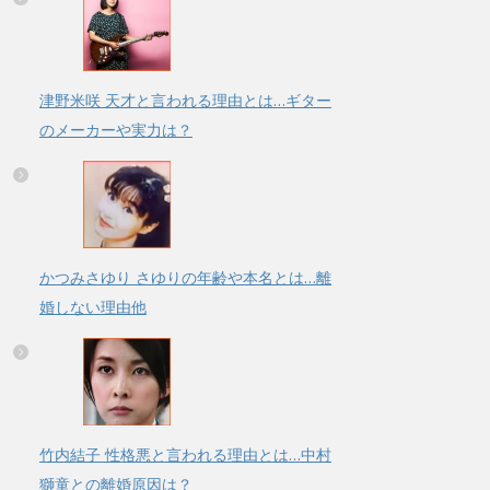
津野米咲 天才と言われる理由とは…ギター
のメーカーや実力は？
かつみさゆり さゆりの年齢や本名とは…離
婚しない理由他
竹内結子 性格悪と言われる理由とは…中村
獅童との離婚原因は？