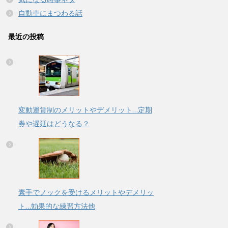
自動車にまつわる話
最近の投稿
変動運賃制のメリットやデメリット…定期
券や遅延はどうなる？
素手でノックを受けるメリットやデメリッ
ト…効果的な練習方法他