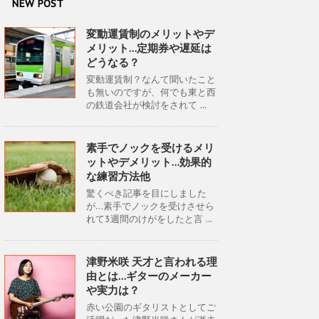
NEW POST
変動運賃制のメリットやデ
メリット…定期券や遅延は
どうなる？
変動運賃制？なんて聞いたこと
も無いのですが、何でも東と西
の鉄道会社が検討をされて ...
素手でノックを受けるメリ
ットやデメリット…効果的
な練習方法他
驚くべき記事を目にしました
が…素手でノックを受けさせら
れて3週間のけがをしたと言 ...
津野米咲 天才と言われる理
由とは…ギターのメーカー
や実力は？
赤い公園のギタリストとしてご