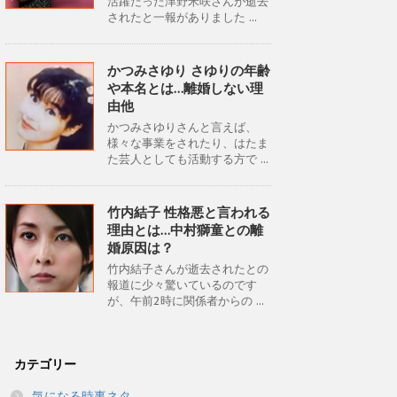
活躍だった津野米咲さんが逝去
されたと一報がありました ...
かつみさゆり さゆりの年齢
や本名とは…離婚しない理
由他
かつみさゆりさんと言えば、
様々な事業をされたり、はたま
た芸人としても活動する方で ...
竹内結子 性格悪と言われる
理由とは…中村獅童との離
婚原因は？
竹内結子さんが逝去されたとの
報道に少々驚いているのです
が、午前2時に関係者からの ...
カテゴリー
気になる時事ネタ